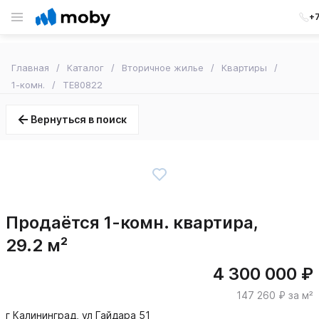
+7
Главная
Каталог
Вторичное жилье
Квартиры
1-комн.
TE80822
Вернуться в поиск
Продаётся 1-комн. квартира,
29.2 м²
4 300 000 ₽
147 260 ₽ за м²
г Калининград, ул Гайдара 51