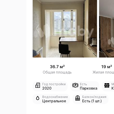
 /
1
36.7 м²
19 м²
Общая площадь
Жилая пло
Год постройки
Есть
М
2020
Парковка
К
Водоснабжение
Балкон/лоджия
Центральное
Есть (1 шт.)