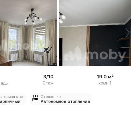


15
3/10
19.0 м²
щадь
Этаж
комн.1
атериал стен
Отопление
ирпичный
Автономное отопление