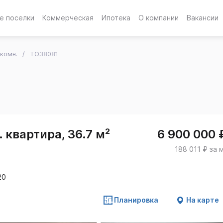
е поселки
Коммерческая
Ипотека
О компании
Вакансии
-комн.
TO38081
 квартира, 36.7 м²
6 900 000 
188 011 ₽ за 
20
Планировка
На карте