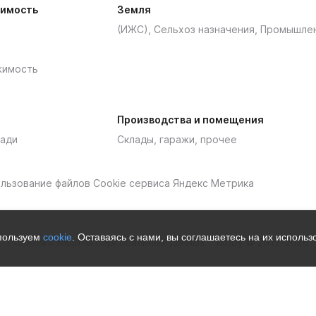
имость
Земля
(ИЖС), Сельхоз назначения, Промышле
жимость
Производства и помещения
ади
Склады, гаражи, прочее
пользование файлов Cookie сервиса Яндекс Метрика
спользуем
cookie
. Оставаясь с нами, вы соглашаетесь на их исполь
Политика защиты персональных данных
Moby © 2012–2026