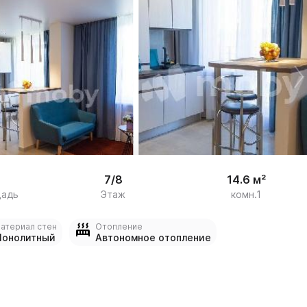


16
7/8
14.6 м²
щадь
Этаж
комн.1
атериал стен
Отопление
онолитный
Автономное отопление