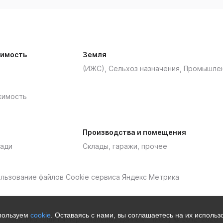
имость
Земля
(ИЖС), Сельхоз назначения, Промышле
жимость
Производства и помещения
ади
Склады, гаражи, прочее
пользование файлов Cookie сервиса Яндекс Метрика
спользуем
cookie
. Оставаясь с нами, вы соглашаетесь на их исполь
Политика защиты персональных данных
Moby © 2012–2026