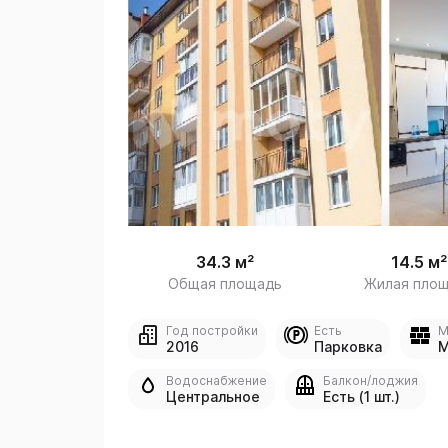
 /
1
34.3 м²
14.5 м²
Общая площадь
Жилая пло
Год постройки
Есть
М
2016
Парковка
М
Водоснабжение
Балкон/лоджия
Центральное
Есть (1 шт.)