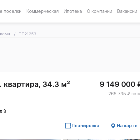
е поселки
Коммерческая
Ипотека
О компании
Вакансии
-комн.
TT21253
 квартира, 34.3 м²
9 149 000 
266 735 ₽ за 
д 8
Планировка
На карте