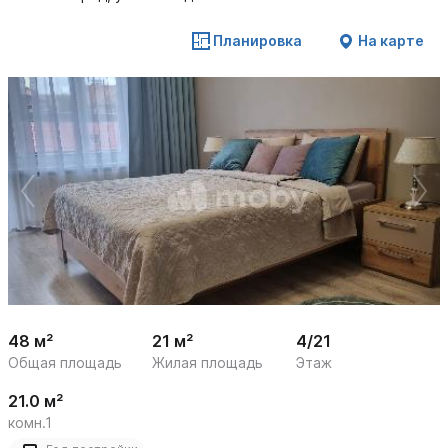
Планировка
На карте
 /

1
21
48 м²
21 м²
4/21
Общая площадь
Жилая площадь
Этаж
21.0 м²
комн.1