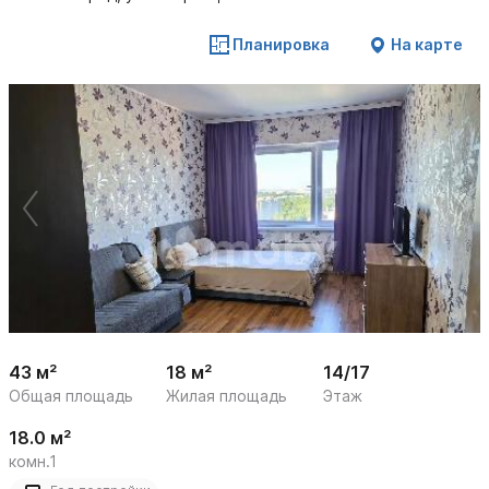
Планировка
На карте
 /

1
28
43 м²
18 м²
14/17
Общая площадь
Жилая площадь
Этаж
18.0 м²
комн.1