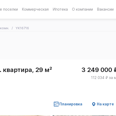
е поселки
Коммерческая
Ипотека
О компании
Вакансии
-комн.
YK16716
 квартира, 29 м²
3 249 000 
112 034 ₽ за 
Планировка
На карте