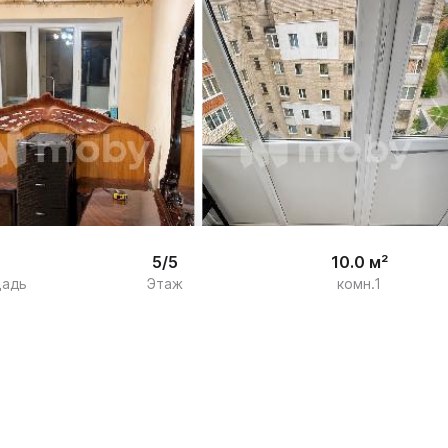
/

7
5/5
10.0 м²
щадь
Этаж
комн.1