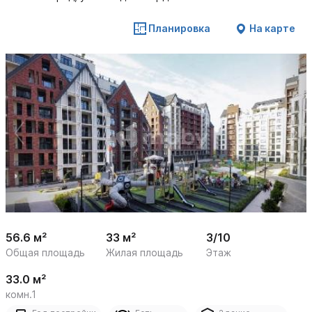
Планировка
На карте
 /

1
12
56.6 м²
33 м²
3/10
Общая площадь
Жилая площадь
Этаж
33.0 м²
комн.1