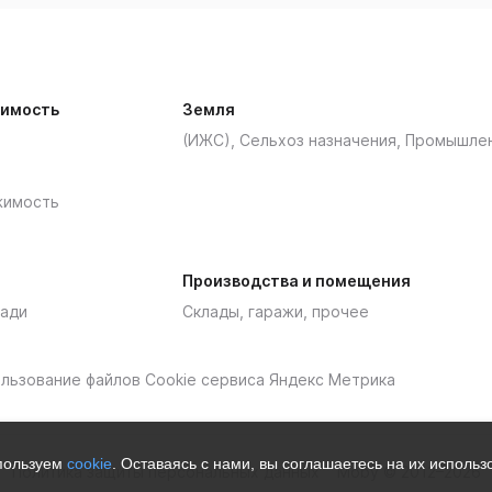
имость
Земля
(ИЖС), Сельхоз назначения, Промышле
жимость
Производства и помещения
ади
Склады, гаражи, прочее
пользование файлов Cookie сервиса Яндекс Метрика
спользуем
cookie
. Оставаясь с нами, вы соглашаетесь на их исполь
Политика защиты персональных данных
Moby © 2012–2026