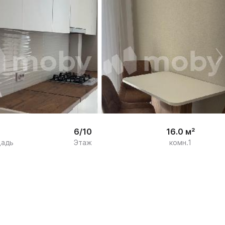


14
6/10
16.0 м²
щадь
Этаж
комн.1