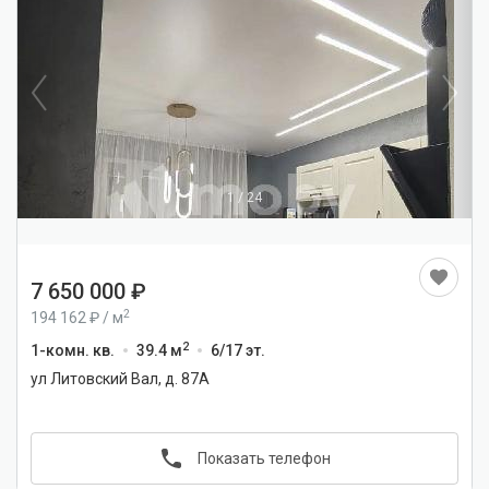
1
/
24
7 650 000
2
194 162
/
м
2
1-комн. кв.
39.4 м
6/17 эт.
ул Литовский Вал, д. 87А
Показать телефон