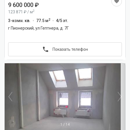
9 600 000
2
123 871
/
м
2
3-комн. кв.
77.5 м
4/5 эт.
г Пионерский, ул Гептнера, д. 7Г
Показать телефон
1
/
14