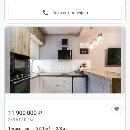
Показать телефон
1
/
22
11 900 000
2
359 517
/
м
2
1-комн. кв.
33.1 м
2/3 эт.