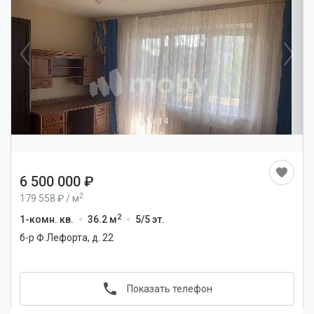
1
/
14
6 500 000
2
179 558
/
м
2
1-комн. кв.
36.2 м
5/5 эт.
б-р Ф.Лефорта, д. 22
Показать телефон