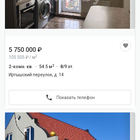
1
/
21
5 750 000
2
105 505
/
м
2
2-комн. кв.
54.5 м
8/9 эт.
Иртышский переулок, д. 14
Показать телефон