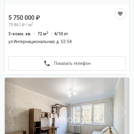
5 750 000
2
79 861
/
м
2
3-комн. кв.
72 м
4/10 эт.
ул Интернациональная, д. 52-54
Показать телефон