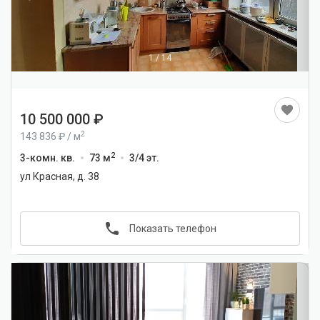
1
/
14
10 500 000
2
143 836
/
м
2
3-комн. кв.
73 м
3/4 эт.
ул Красная, д. 38
Показать телефон