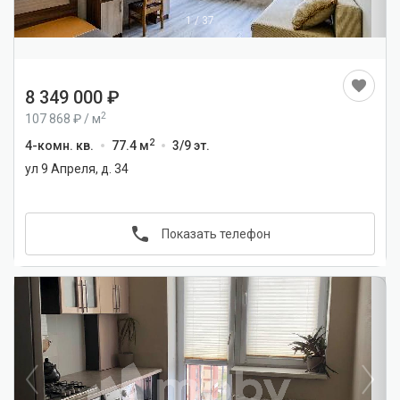
1
/
37
8 349 000
2
107 868
/
м
2
4-комн. кв.
77.4 м
3/9 эт.
ул 9 Апреля, д. 34
Показать телефон