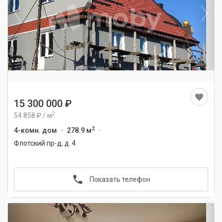
1
/
22
15 300 000
2
54 858
/
м
2
4-комн. дом
278.9 м
Флотский пр-д, д. 4
Показать телефон