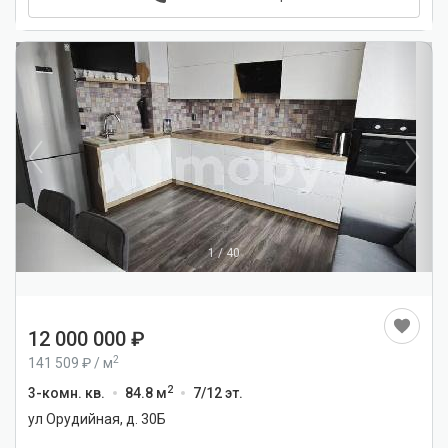
1
/
40
12 000 000
2
141 509
/
м
2
3-комн. кв.
84.8 м
7/12 эт.
ул Орудийная, д. 30Б