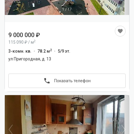
1
/
17
9 000 000
2
115 090
/
м
2
3-комн. кв.
78.2 м
5/9 эт.
ул Пригородная, д. 13
Показать телефон