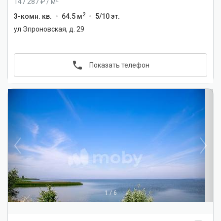
147 287
/
м
2
3-комн. кв.
64.5 м
5/10 эт.
ул Эпроновская, д. 29
Показать телефон
1
/
6