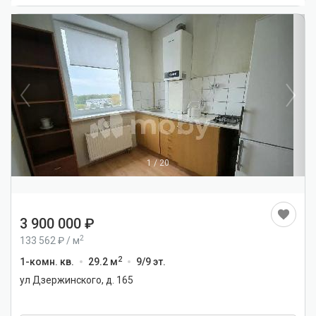
1
/
20
3 900 000
2
133 562
/
м
2
1-комн. кв.
29.2 м
9/9 эт.
ул Дзержинского, д. 165